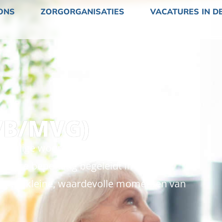
ONS
ZORGORGANISATIES
VACATURES IN D
VB/MVG)
nschalige woonlocatie in Goes, waar je
elijke beperking begeleidt in hun
org tot kleine, waardevolle momenten van