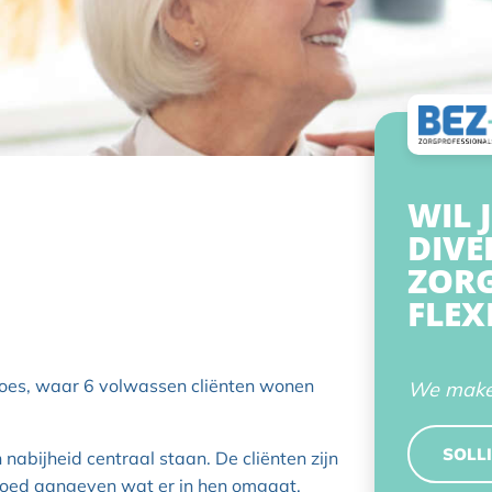
WIL 
DIVE
ZORG
FLEX
Goes, waar 6 volwassen cliënten wonen
We maken
SOLLI
nabijheid centraal staan. De cliënten zijn
d goed aangeven wat er in hen omgaat.