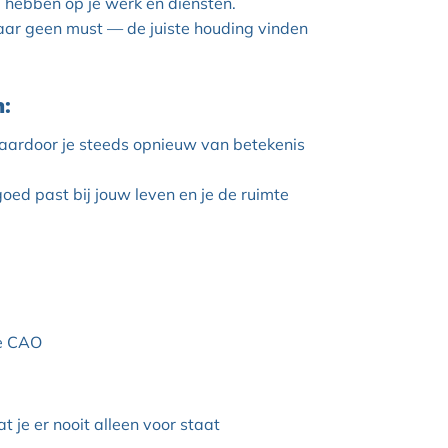
 te hebben op je werk en diensten.
r geen must — de juiste houding vinden
n:
waardoor je steeds opnieuw van betekenis
goed past bij jouw leven en je de ruimte
de CAO
 je er nooit alleen voor staat