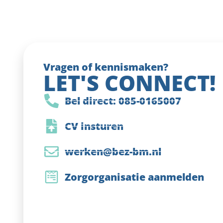
Vragen of kennismaken?
LET'S CONNECT!
Bel direct: 085-0165007
CV insturen
werken@bez-bm.nl
Zorgorganisatie aanmelden