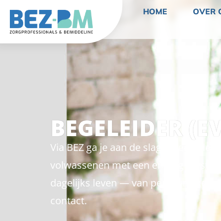
HOME
OVER 
BEGELEIDER (E
Via BEZ ga je aan de slag op een klei
volwassenen met een ernstig verstand
dagelijks leven — van persoonlijke z
contact.