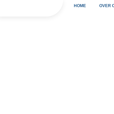
HOME
OVER 
VACATURES
Bekijk onze openstaande vacatures
zorgaanbieders. Of je nu op zoek b
plek om ervaring op te doen… hier v