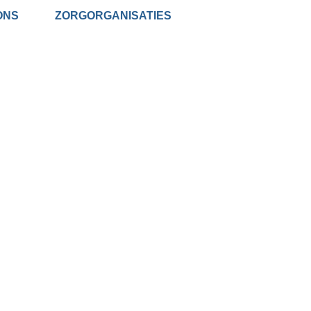
ONS
ZORGORGANISATIES
VACATURES IN DE
 IN DE ZORG
 binnen verschillende
ent naar flexibele diensten of een
ind je de functie die bij jou past.