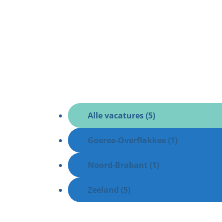
Alle vacatures (5)
Goeree-Overflakkee (1)
Noord-Brabant (1)
Zeeland (5)