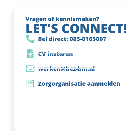
Vragen of kennismaken?
LET'S CONNECT!
Bel direct: 085-0165007
CV insturen
werken@bez-bm.nl
Zorgorganisatie aanmelden